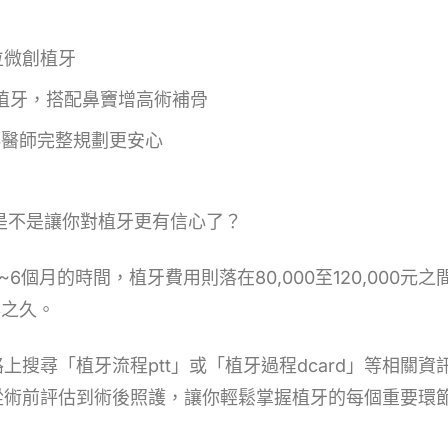
位微創植牙
植牙，搭配鼻竇增高術補骨
科醫師完整規劃更安心
是不是讓你對植牙更有信心了？
6個月的時間，植牙費用則落在80,000至120,000
年之久。
上搜尋「植牙流程ptt」或「植牙過程dcard」等相關
從術前評估到術後照護，讓你輕鬆掌握植牙的每個重要環