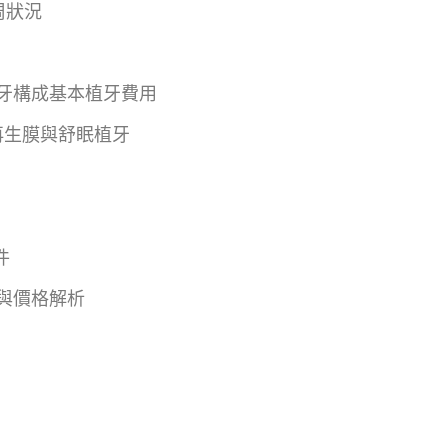
周狀況
假牙構成基本植牙費用
再生膜與舒眠植牙
件
質與價格解析