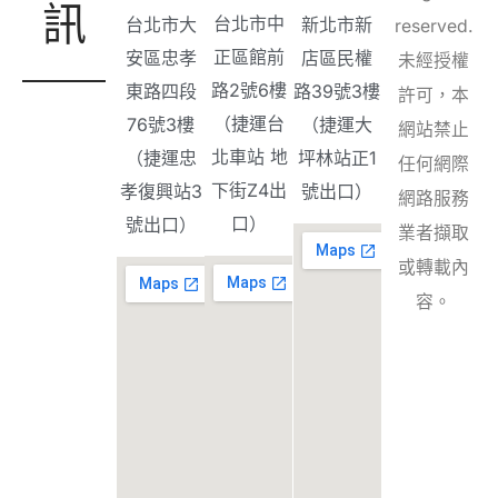
訊
台北市中
台北市大
新北市新
reserved.
正區館前
安區忠孝
店區民權
未經授權
路2號6樓
東路四段
路39號3樓
許可，本
（捷運台
76號3樓
（捷運大
網站禁止
北車站 地
（捷運忠
坪林站正1
任何網際
下街Z4出
孝復興站3
號出口）
網路服務
口）
號出口）
業者擷取
或轉載內
容。