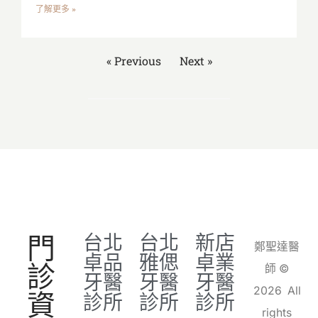
了解更多 »
« Previous
Next »
門
台北
台北
新店
鄭聖達醫
卓品
雅偲
卓業
診
師 ©
牙醫
牙醫
牙醫
2026 All
資
診所
診所
診所
rights