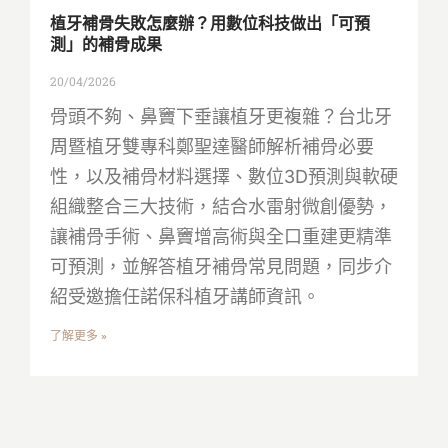
植牙補骨失敗怎麼辦？用數位科技做出「可預
測」的補骨成果
20/04/2026
骨頭不夠、鼻竇下垂讓植牙更複雜？台北牙
周暨植牙雙專科鄭聖達醫師解析補骨必要
性，以及補骨材料選擇、數位3D預測與軟硬
組織整合三大技術，結合水雷射微創優勢，
讓補骨手術、鼻竇增高術與全口重建更精準
可預測，並解答植牙補骨常見問題，同步介
紹受邀擔任諾保科植牙講師資訊。
了解更多 »