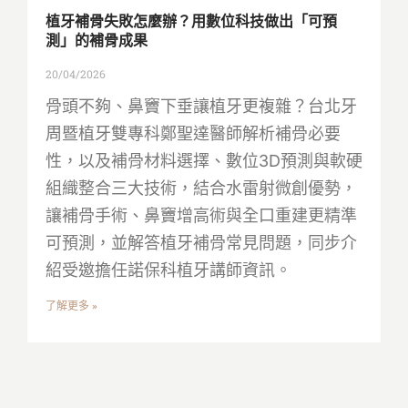
植牙補骨失敗怎麼辦？用數位科技做出「可預
測」的補骨成果
20/04/2026
骨頭不夠、鼻竇下垂讓植牙更複雜？台北牙
周暨植牙雙專科鄭聖達醫師解析補骨必要
性，以及補骨材料選擇、數位3D預測與軟硬
組織整合三大技術，結合水雷射微創優勢，
讓補骨手術、鼻竇增高術與全口重建更精準
可預測，並解答植牙補骨常見問題，同步介
紹受邀擔任諾保科植牙講師資訊。
了解更多 »