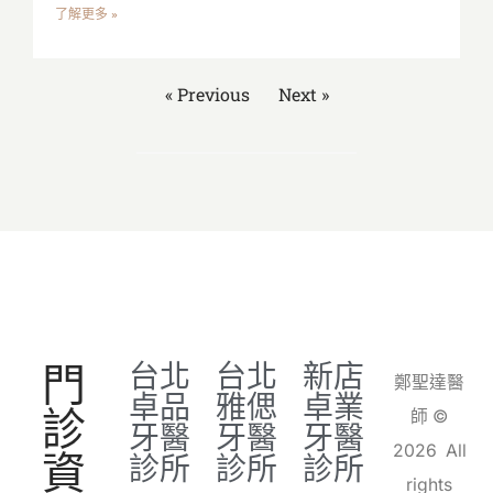
了解更多 »
« Previous
Next »
門
台北
台北
新店
鄭聖達醫
卓品
雅偲
卓業
診
師 ©
牙醫
牙醫
牙醫
2026 All
資
診所
診所
診所
rights