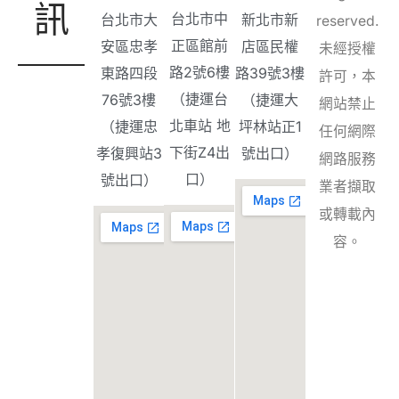
訊
台北市中
台北市大
新北市新
reserved.
正區館前
安區忠孝
店區民權
未經授權
路2號6樓
東路四段
路39號3樓
許可，本
（捷運台
76號3樓
（捷運大
網站禁止
北車站 地
（捷運忠
坪林站正1
任何網際
下街Z4出
孝復興站3
號出口）
網路服務
口）
號出口）
業者擷取
或轉載內
容。