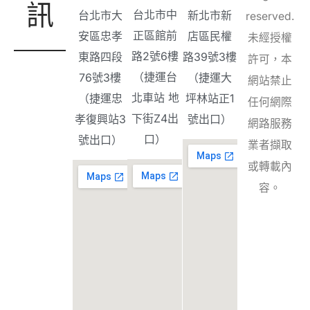
訊
台北市中
台北市大
新北市新
reserved.
正區館前
安區忠孝
店區民權
未經授權
路2號6樓
東路四段
路39號3樓
許可，本
（捷運台
76號3樓
（捷運大
網站禁止
北車站 地
（捷運忠
坪林站正1
任何網際
下街Z4出
孝復興站3
號出口）
網路服務
口）
號出口）
業者擷取
或轉載內
容。