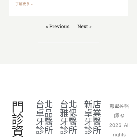
了解更多 »
« Previous
Next »
門
台北
台北
新店
鄭聖達醫
卓品
雅偲
卓業
診
師 ©
牙醫
牙醫
牙醫
2026 All
資
診所
診所
診所
rights