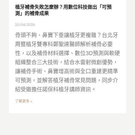
植牙補骨失敗怎麼辦？用數位科技做出「可預
測」的補骨成果
20/04/2026
骨頭不夠、鼻竇下垂讓植牙更複雜？台北牙
周暨植牙雙專科鄭聖達醫師解析補骨必要
性，以及補骨材料選擇、數位3D預測與軟硬
組織整合三大技術，結合水雷射微創優勢，
讓補骨手術、鼻竇增高術與全口重建更精準
可預測，並解答植牙補骨常見問題，同步介
紹受邀擔任諾保科植牙講師資訊。
了解更多 »