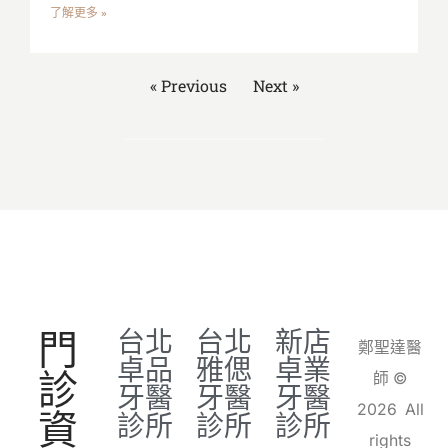
了解更多 »
« Previous
Next »
門
台北
台北
新店
鄭聖達醫
卓品
雅偲
卓業
診
師 ©
牙醫
牙醫
牙醫
2026 All
資
診所
診所
診所
rights