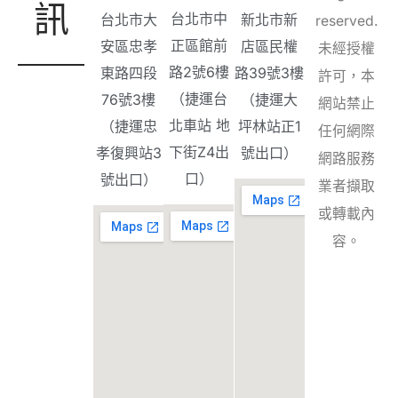
訊
台北市中
台北市大
新北市新
reserved.
正區館前
安區忠孝
店區民權
未經授權
路2號6樓
東路四段
路39號3樓
許可，本
（捷運台
76號3樓
（捷運大
網站禁止
北車站 地
（捷運忠
坪林站正1
任何網際
下街Z4出
孝復興站3
號出口）
網路服務
口）
號出口）
業者擷取
或轉載內
容。