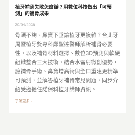
植牙補骨失敗怎麼辦？用數位科技做出「可預
測」的補骨成果
20/04/2026
骨頭不夠、鼻竇下垂讓植牙更複雜？台北牙
周暨植牙雙專科鄭聖達醫師解析補骨必要
性，以及補骨材料選擇、數位3D預測與軟硬
組織整合三大技術，結合水雷射微創優勢，
讓補骨手術、鼻竇增高術與全口重建更精準
可預測，並解答植牙補骨常見問題，同步介
紹受邀擔任諾保科植牙講師資訊。
了解更多 »