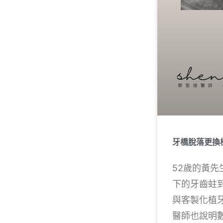
牙橋脫落更換
52歲的黃
下的牙齒蛀
與客製化植
醫師也說明