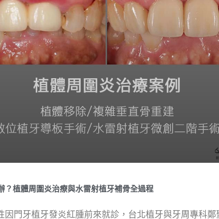
辦？植體周圍炎治療與水雷射植牙補骨全過程
女性因門牙植牙發炎紅腫前來就診，台北植牙與牙周專科鄭