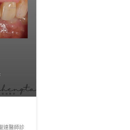
聖達醫師診