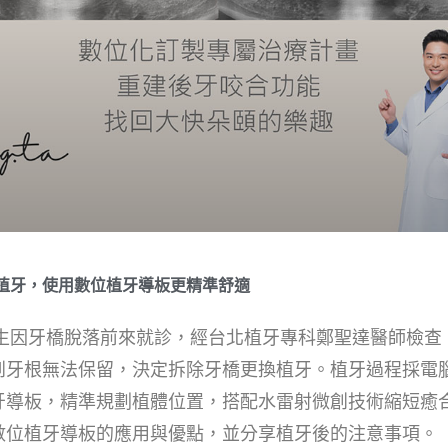
植牙，使用數位植牙導板更精準舒適
先生因牙橋脫落前來就診，經台北植牙專科鄭聖達醫師檢查
到牙根無法保留，決定拆除牙橋更換植牙。植牙過程採電
牙導板，精準規劃植體位置，搭配水雷射微創技術縮短癒
數位植牙導板的應用與優點，並分享植牙後的注意事項。