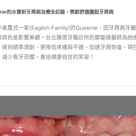
enie的水雷射牙周病治療全記錄，微創舒適擺脫牙周病
鷹式一家(Eaglish Family)的Queenie，因牙周病
露與色差影響美觀。台北雅偲牙醫診所的鄭聖達醫師為她
，達到精準清創，更降低疼痛與不適，加速牙周恢復。現
，減少看牙恐懼，重拾健康自信的笑容！